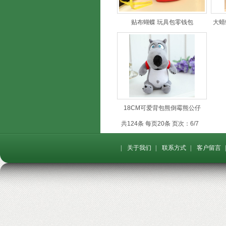
贴布蝴蝶 玩具包零钱包
大蜻
18CM可爱背包熊倒霉熊公仔
共124条 每页20条 页次：6/7
|
关于我们
|
联系方式
|
客户留言