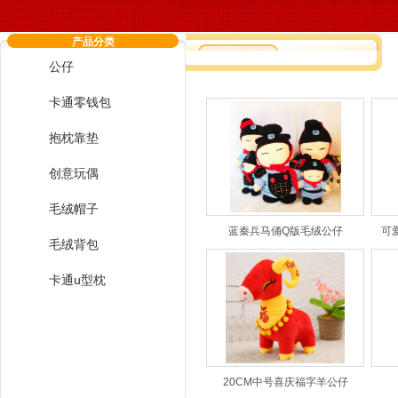
产品分类
公仔
您现在的位置：
毛绒玩具厂,毛绒玩具订
卡通零钱包
抱枕靠垫
创意玩偶
毛绒帽子
蓝秦兵马俑Q版毛绒公仔
可
毛绒背包
卡通u型枕
请选择分类
20CM中号喜庆福字羊公仔