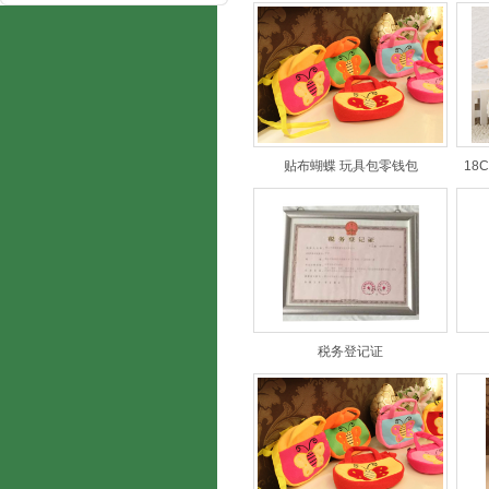
贴布蝴蝶 玩具包零钱包
18
税务登记证