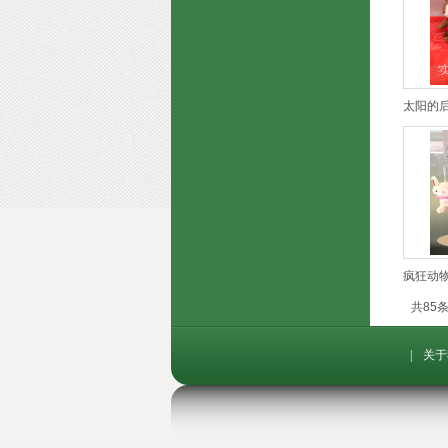
太阳的
疯狂动
共85条
|
关于