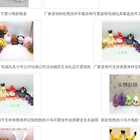
可爱小熊奶瓶套
厂家直销轻松熊挂件车载挂饰可爱超萌毛绒玩具吸盘挂件
厂毛绒玩具小号公仔玩偶公司活动婚庆互动礼品可爱抓机
厂家直销可支持来图来样定
销可支持来图来样定制愤怒的小鸟可爱挂件送闺蜜送女友超萌
新款愤怒的小鸟大电影