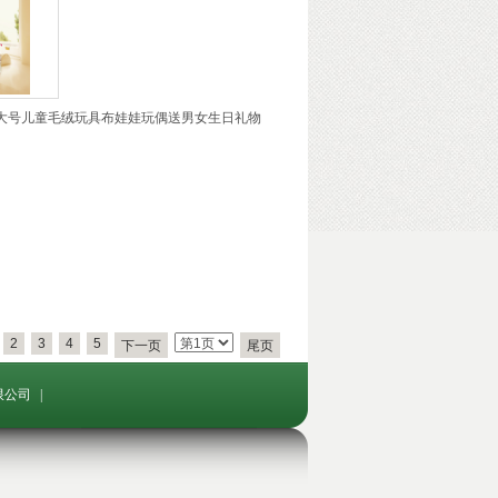
大号儿童毛绒玩具布娃娃玩偶送男女生日礼物
2
3
4
5
下一页
尾页
限公司
|