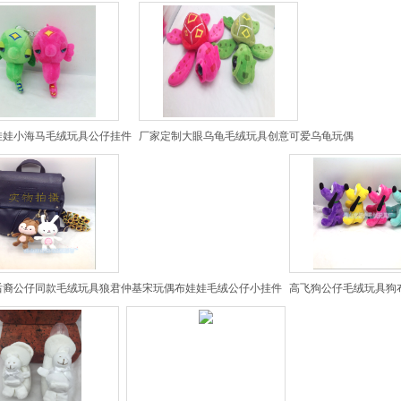
娃娃小海马毛绒玩具公仔挂件
厂家定制大眼乌龟毛绒玩具创意可爱乌龟玩偶
后裔公仔同款毛绒玩具狼君仲基宋玩偶布娃娃毛绒公仔小挂件
高飞狗公仔毛绒玩具狗