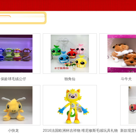
的位置：
毛绒玩具厂,毛绒玩具订做,毛绒玩具厂家,玩具工厂,玩具厂家,广东佛山市南
保龄球毛绒公仔
独角仙
斗牛犬
小快龙
2016法国欧洲杯吉祥物 维尼修斯毛绒玩具礼物
新款现货