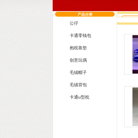
产品分类
公仔
您现在
卡通零钱包
抱枕靠垫
创意玩偶
毛绒帽子
毛绒背包
卡通u型枕
公仔