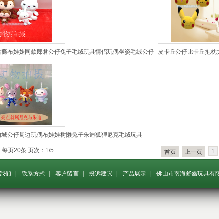
后裔布娃娃同款郎君公仔兔子毛绒玩具情侣玩偶坐姿毛绒公仔
皮卡丘公仔比卡丘抱枕
物城公仔周边玩偶布娃娃树懒兔子朱迪狐狸尼克毛绒玩具
 每页20条 页次：1/5
1
首页
上一页
我们
|
联系方式
|
客户留言
|
投诉建议
|
产品展示
|
佛山市南海舒鑫玩具有