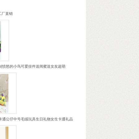
工厂直销
制愤怒的小鸟可爱挂件送闺蜜送女友超萌
卡通公仔中号毛绒玩具生日礼物女生卡通礼品