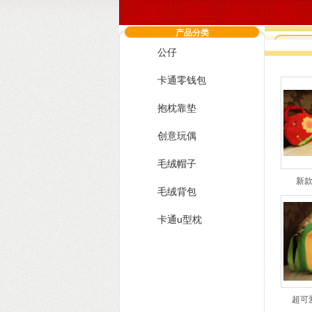
产品分类
公仔
您现在
卡通零钱包
抱枕靠垫
创意玩偶
毛绒帽子
新款
毛绒背包
卡通u型枕
卡通零钱包
超可