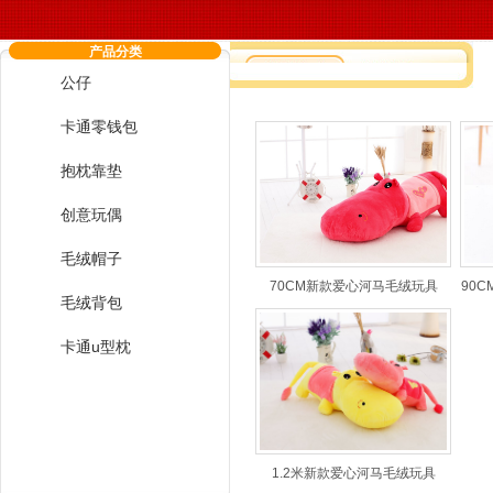
产品分类
公仔
您现在的位置：
毛绒玩具厂,毛绒玩具订
卡通零钱包
抱枕靠垫
创意玩偶
毛绒帽子
70CM新款爱心河马毛绒玩具
90
毛绒背包
卡通u型枕
抱枕靠垫
1.2米新款爱心河马毛绒玩具