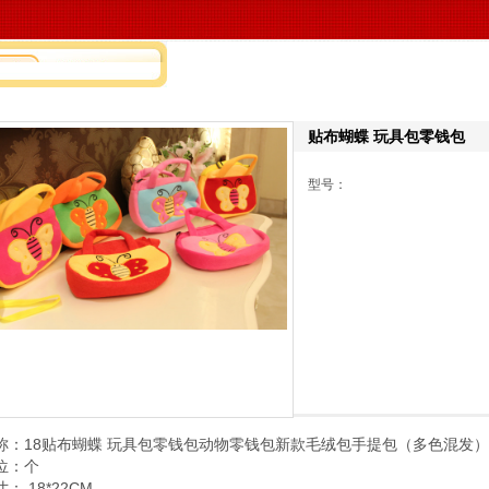
的位置：
毛绒玩具厂,毛绒玩具订做,毛绒玩具厂家,玩具工厂,玩具厂家,广东佛山市南
贴布蝴蝶 玩具包零钱包
型号：
称：18贴布蝴蝶 玩具包零钱包动物零钱包新款毛绒包手提包（多色混发）
位：个
： 18*22CM