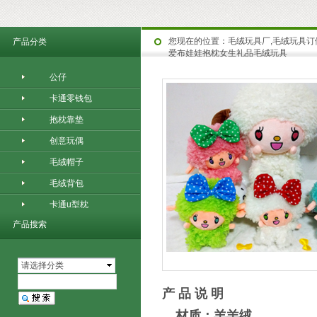
您现在的位置：
毛绒玩具厂,毛绒玩具订
产品分类
爱布娃娃抱枕女生礼品毛绒玩具
公仔
卡通零钱包
抱枕靠垫
创意玩偶
毛绒帽子
毛绒背包
卡通u型枕
产品搜索
请选择分类
产 品 说 明
材质：羊羔绒