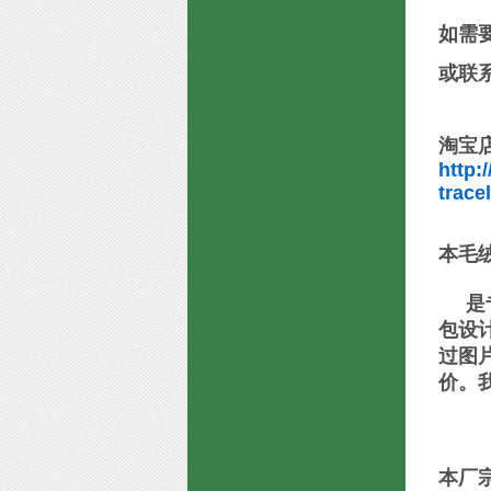
如需
或联
淘宝
http:
trac
本毛
是专
包设
过图
价。
本厂