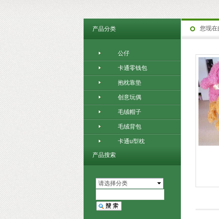
您现在
产品分类
公仔
卡通零钱包
抱枕靠垫
创意玩偶
毛绒帽子
毛绒背包
卡通u型枕
产品搜索
请选择分类