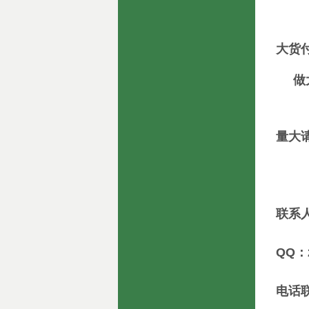
大货
做大
量大
联系
QQ：2
电话联