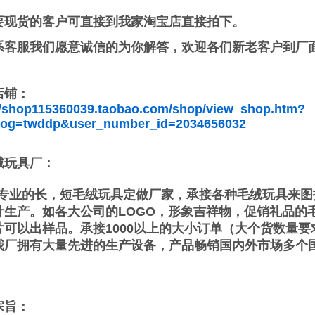
要现货的客户可直接到我家淘宝店直接拍下。
系客服我们愿意诚信的为你解答，欢迎各们新老客户到厂
店铺：
//shop115360039.taobao.com/shop/view_shop.htm?
elog=twddp&user_number_id=2034656032
绒玩具厂：
业的长，短毛绒玩具定做厂家，承接各种毛绒玩具来图
计生产。如各大公司的LOGO，形象吉祥物，促销礼品的
片可以出样品。承接1000以上的大小订单（大个货数量
我厂拥有大量先进的生产设备，产品畅销国内外市场多个
宗旨：