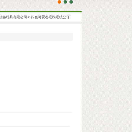
1
2
3
海舒鑫玩具有限公司
> 四色可爱卷毛狗毛绒公仔