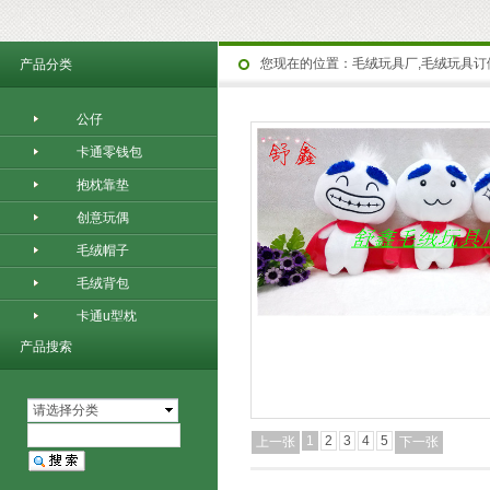
您现在的位置：
毛绒玩具厂,毛绒玩具订
产品分类
公仔
卡通零钱包
抱枕靠垫
创意玩偶
毛绒帽子
毛绒背包
卡通u型枕
产品搜索
请选择分类
1
2
3
4
5
上一张
下一张