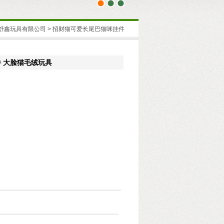
1
2
3
海舒鑫玩具有限公司
> 招财猫可爱长尾巴猫咪挂件
 大脸猫毛绒玩具