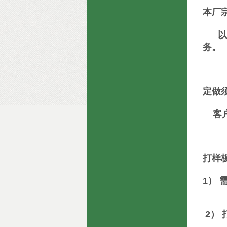
本厂
以品
务。
定做
客户
打样
1）
2）