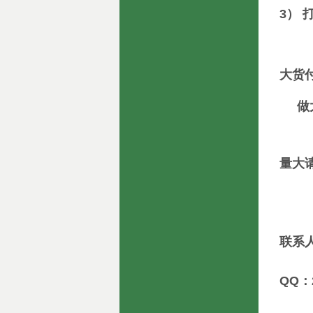
3） 
大货
做大
量大
联系
QQ：2