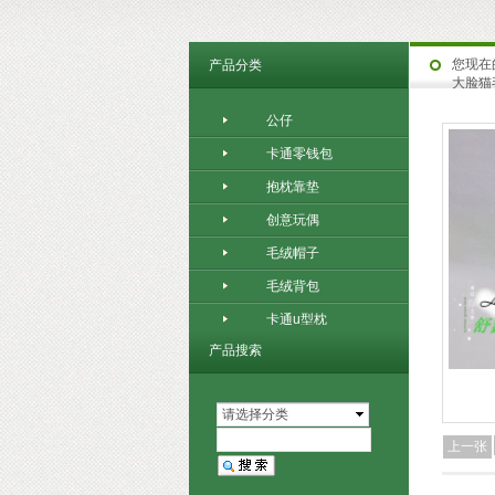
您现在
产品分类
大脸猫
公仔
卡通零钱包
抱枕靠垫
创意玩偶
毛绒帽子
毛绒背包
卡通u型枕
产品搜索
请选择分类
上一张