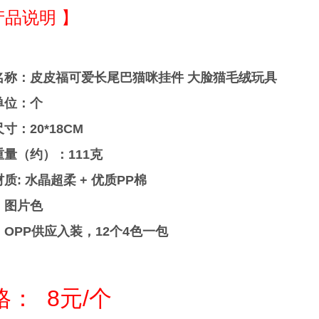
产品说明 】
名称：皮皮福可爱长尾巴猫咪挂件 大脸猫毛绒玩具
单位：个
寸：20*18CM
量（约）：111克
质: 水晶超柔 + 优质PP棉
：图片色
OPP供应入装，12个4色一包
格： 8元/个