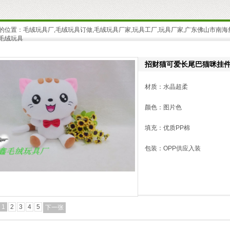
的位置：
毛绒玩具厂,毛绒玩具订做,毛绒玩具厂家,玩具工厂,玩具厂家,广东佛山市南
毛绒玩具
招财猫可爱长尾巴猫咪挂件
材质：水晶超柔
颜色：图片色
填充：优质PP棉
包装：OPP供应入装
1
2
3
4
5
下一张