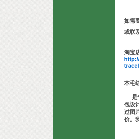
如需
或联
淘宝
http:
trac
本毛
是专
包设
过图
价。